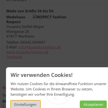
Mode von Größe 34 bis 54.
Modehaus
Respect
Dusanka Stöffel-Mayer
Maingasse 26
97877 Wertheim
Telefon: 09342 934947
E-Mail:
info@dusanka-fashion.de
www.dusanka-fashion.de
Facebook
Wir verwenden Cookies!
Wir nutzen Cookies für die einwandfreie Funktion unserer
Kontakt
Website. Um Cookies in Ihrem Browser zu setzen,
benötigen wir vorher Ihre Einwilligung.
Technische Unterstützung und Beratung unter:
09342 301-490
Einstellungen
Akzeptieren
E-Mail