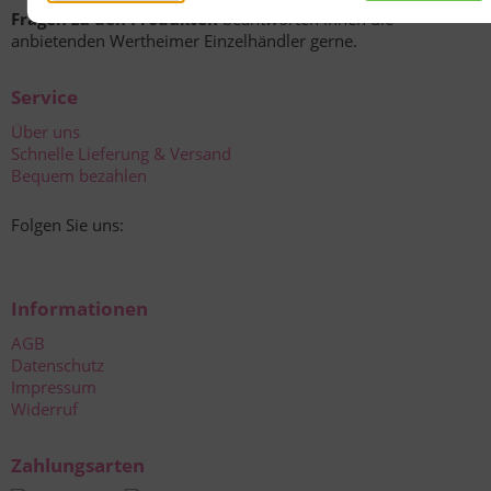
Fragen zu den Produkten
beantworten Ihnen die
anbietenden Wertheimer Einzelhändler gerne.
Service
Über uns
Schnelle Lieferung & Versand
Bequem bezahlen
Folgen Sie uns:
Informationen
AGB
Datenschutz
Impressum
Widerruf
Zahlungsarten