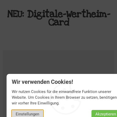
NEU: Digitale-Wertheim-
Card
Die folgenden Inhalte werden von
Wir verwenden Cookies!
www.youtube.com
geladen. Um die
Wir nutzen Cookies für die einwandfreie Funktion unserer
gewuenschten Inhalte anzuzeigen,
Website. Um Cookies in Ihrem Browser zu setzen, benötigen
klicken Sie bitte auf "Inhalte laden". Mit
wir vorher Ihre Einwilligung.
dem Laden der Inhalte akzeptieren Sie
Einstellungen
Akzeptieren