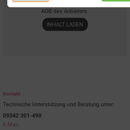
die Datenschutzbedingungen und die
AGB des Anbieters.
INHALT LADEN
Kontakt
Technische Unterstützung und Beratung unter:
09342 301-490
E-Mail