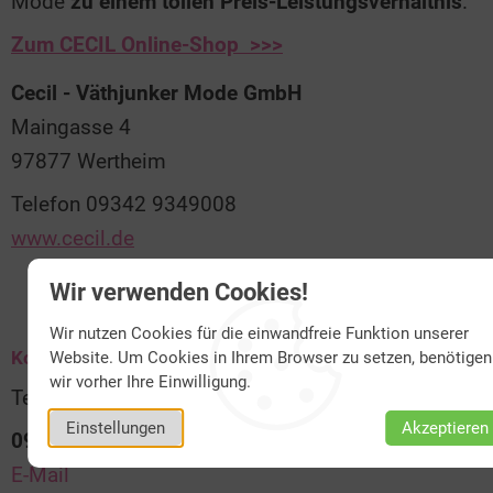
Mode
zu einem tollen Preis-Leistungsverhältnis
.
Zum CECIL Online-Shop >>>
Cecil - Väthjunker Mode GmbH
Maingasse 4
97877 Wertheim
Telefon 09342 9349008
www.cecil.de
Wir verwenden Cookies!
Wir nutzen Cookies für die einwandfreie Funktion unserer
Kontakt
Website. Um Cookies in Ihrem Browser zu setzen, benötigen
wir vorher Ihre Einwilligung.
Technische Unterstützung und Beratung unter:
Einstellungen
Akzeptieren
09342 301-490
E-Mail