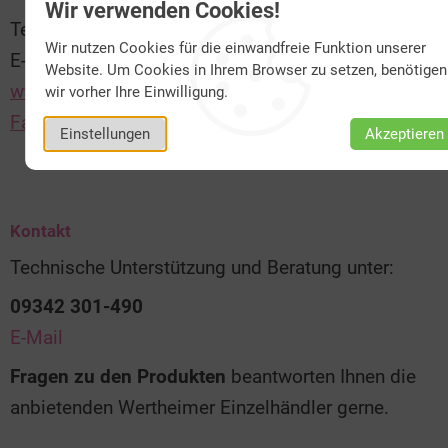
Wir verwenden Cookies!
Telefon: 09342 39916
Wir nutzen Cookies für die einwandfreie Funktion unserer
E-Mail:
blumental-floristik@gmx.de
Website. Um Cookies in Ihrem Browser zu setzen, benötigen
www.blumental-floristik.de
wir vorher Ihre Einwilligung.
Facebook
Einstellungen
Akzeptieren
Kontakt
Technische Unterstützung und Beratung unter:
09342 301-490
E-Mail
Fragen zu den Produkten
beantworten Ihnen die
anbietenden Wertheimer Einzelhändler gerne.