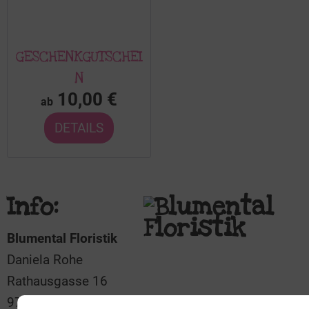
GESCHENKGUTSCHEI
N
10,00 €
ab
DETAILS
Info:
Blumental Floristik
Daniela Rohe
Rathausgasse 16
97877 Wertheim