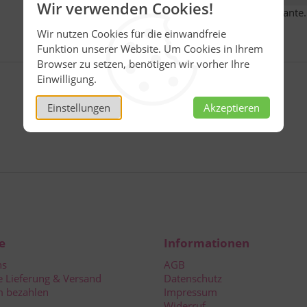
Wir verwenden Cookies!
Bitte wählen Sie eine Variante.
Wir nutzen Cookies für die einwandfreie
Funktion unserer Website. Um Cookies in Ihrem
Browser zu setzen, benötigen wir vorher Ihre
Einwilligung.
Einstellungen
Akzeptieren
e
Informationen
ns
AGB
e Lieferung & Versand
Datenschutz
 bezahlen
Impressum
Widerruf