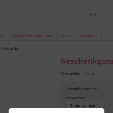
mie
Digitale Wertheim-Card
Über die Lokalhelden
chenkgutschein
Geschenkguts
Geschenkgutschein
Auswahloptionen:
Im Wert von: