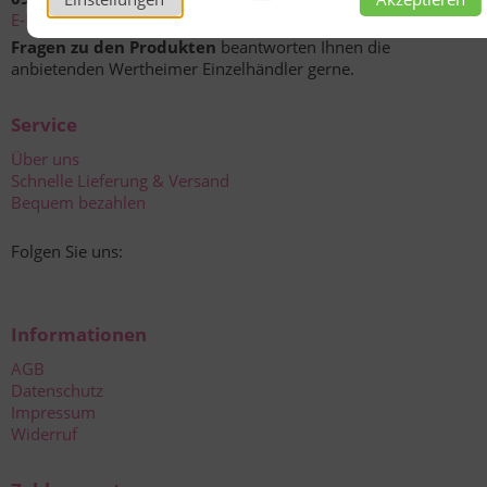
E-Mail
Fragen zu den Produkten
beantworten Ihnen die
anbietenden Wertheimer Einzelhändler gerne.
Service
Über uns
Schnelle Lieferung & Versand
Bequem bezahlen
Folgen Sie uns:
Informationen
AGB
Datenschutz
Impressum
Widerruf