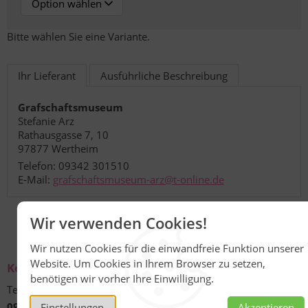
Bitte wählen Sie eine Variante.
Ihr Lieferant
Ausführliche Beschreibung
Grafschaftsmuseum
Stefanie Arz
Rathausgasse 7, 10
97877 Wertheim
Telefon: 09342 301510
E-Mail:
grafschaftsmuseum-arz@t-online.de
Wir verwenden Cookies!
Wir nutzen Cookies für die einwandfreie Funktion unserer
Website. Um Cookies in Ihrem Browser zu setzen,
Kontakt
benötigen wir vorher Ihre Einwilligung.
Technische Unterstützung und Beratung unter:
09342 301-490
Einstellungen
Akzeptieren