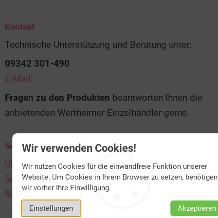
Kontakt
Technische Unterstützung und Beratung unter:
09342 301-490
E-Mail
Fragen zu den Produkten
beantworten Ihnen die
anbietenden Wertheimer Einzelhändler gerne.
Service
Wir verwenden Cookies!
Über uns
Wir nutzen Cookies für die einwandfreie Funktion unserer
Website. Um Cookies in Ihrem Browser zu setzen, benötigen
Schnelle Lieferung & Versand
wir vorher Ihre Einwilligung.
Bequem bezahlen
Einstellungen
Akzeptieren