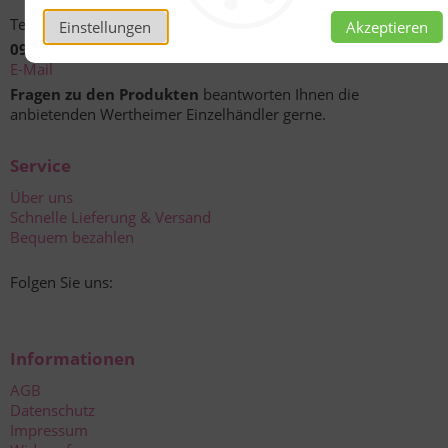
Technische Unterstützung und Beratung unter:
Einstellungen
Akzeptieren
09342 301-490
E-Mail
Fragen zu den Produkten
beantworten Ihnen die
anbietenden Wertheimer Einzelhändler gerne.
Service
Über uns
Schnelle Lieferung & Versand
Bequem bezahlen
Folgen Sie uns:
Informationen
AGB
Datenschutz
Impressum