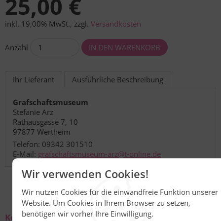
25,00 €
inkl. 19,00% MwSt.
,
zzgl.
Versandkosten
Anzahl
Ihr Lieferant
Ausführliche Beschreibung
Grafschaftsmuseum
Stefanie Arz
Rathausgasse 7, 10
97877 Wertheim
Telefon: 09342 301510
E-Mail:
grafschaftsmuseum-arz@t-online.de
Wir verwenden Cookies!
Wir nutzen Cookies für die einwandfreie Funktion unserer
Website. Um Cookies in Ihrem Browser zu setzen,
benötigen wir vorher Ihre Einwilligung.
Kontakt